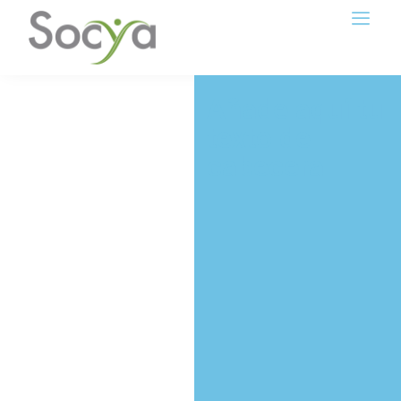
Añade aquí tu
texto de
cabecera