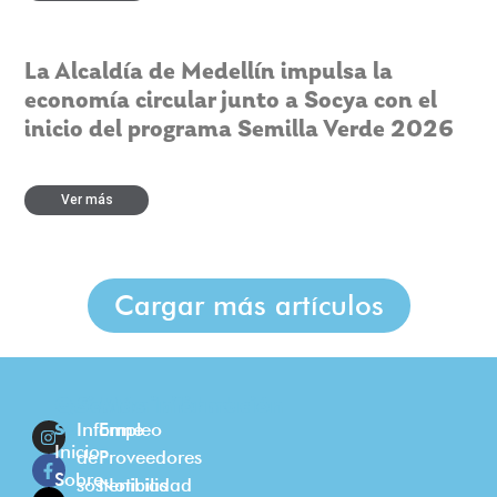
La Alcaldía de Medellín impulsa la
economía circular junto a Socya con el
inicio del programa Semilla Verde 2026
Ver más
Cargar más artículos
Quienes
Sostenibilidad
Más información
somos
Informe
Empleo
Inicio
de
Proveedores
Sobre
sostenibilidad
Noticias