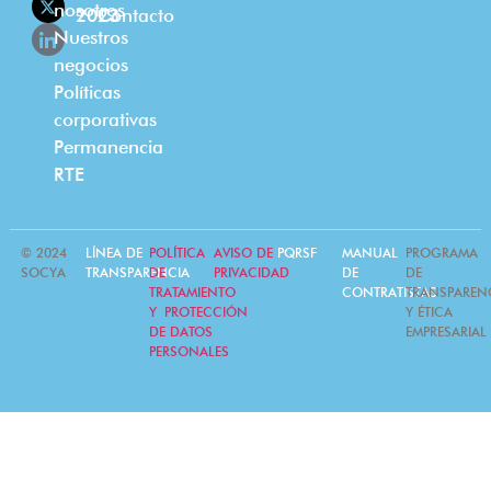
nosotros
2023
Contacto
Nuestros
negocios
Políticas
corporativas
Permanencia
RTE
© 2024
LÍNEA DE
POLÍTICA
AVISO DE
PQRSF
MANUAL
PROGRAMA
SOCYA
TRANSPARENCIA
DE
PRIVACIDAD
DE
DE
TRATAMIENTO
CONTRATISTAS
TRANSPAREN
Y PROTECCIÓN
Y ÉTICA
DE DATOS
EMPRESARIAL
PERSONALES