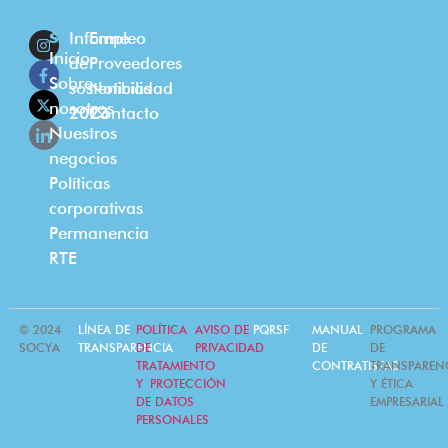
Quienes
Sostenibilidad
Más información
somos
Informe
Empleo
Inicio
de
Proveedores
Sobre
sostenibilidad
Noticias
nosotros
2023
Contacto
Nuestros
negocios
Políticas
corporativas
Permanencia
RTE
© 2024
LÍNEA DE
POLÍTICA
AVISO DE
PQRSF
MANUAL
PROGRAMA
SOCYA
TRANSPARENCIA
DE
PRIVACIDAD
DE
DE
TRATAMIENTO
CONTRATISTAS
TRANSPAREN
Y PROTECCIÓN
Y ÉTICA
DE DATOS
EMPRESARIAL
PERSONALES