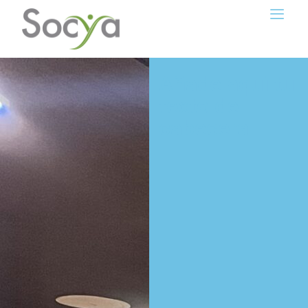
Añade aquí tu
texto de
cabecera