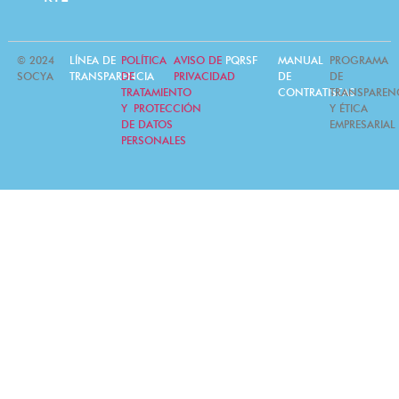
© 2024
LÍNEA DE
POLÍTICA
AVISO DE
PQRSF
MANUAL
PROGRAMA
SOCYA
TRANSPARENCIA
DE
PRIVACIDAD
DE
DE
TRATAMIENTO
CONTRATISTAS
TRANSPAREN
Y PROTECCIÓN
Y ÉTICA
DE DATOS
EMPRESARIAL
PERSONALES